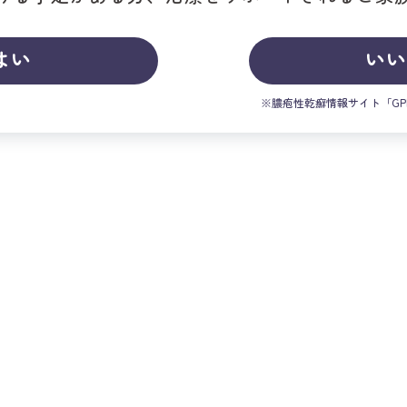
はい
い
※膿疱性乾癬情報サイト「GP
大久
監修
東京医科大学 皮膚科学分野
特任教授