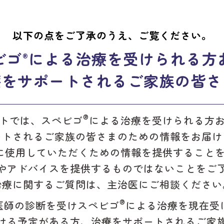
®
療費助成制度につい
スぺビゴ
を投与
以下の点をご了承のうえ、ご覧ください。
紹介しています。安
が、医療費につい
ビゴ
による
治療を受けられる方
に、ぜひご覧くださ
す。
ご利用は無料
®
療をサポートされる
ご家族の皆さ
詳細を見る
®
トでは、スペビゴ
による治療
を受けられる方
ートされるご家族の皆さまのための
情報をお届け
に使用していただくための
情報を提供すること
やアドバイスを提供する
ものではないことをご
治療に関するご質問は、主治医にご相談ください
HOMEに戻る
®
医師の診断を受け
スペビゴ
による治療を現在受
ける予定がある方、
治療をサポートされるご家