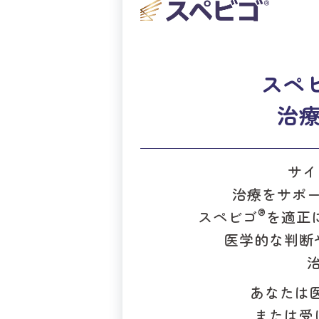
高額療養費制度や難病医
て、より詳しい情報をご
スペ
心して治療を続けるため
い。
治
サイ
治療をサポ
®
スペビゴ
を適正
医学的な判断
あなたは
または受