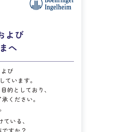
中の患者さんとご家族の方
て電話でご相談いただけま
および
です。
まへ
詳細を見る
および
しています。
を目的としており、
了承ください。
。
けている、
族ですか？