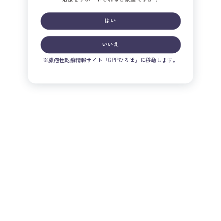
はい
いいえ
※膿疱性乾癬情報サイト「GPPひろば」に移動します。
監修
東京医科大学 皮膚科学分野
特任教授
大久保ゆかり
先生
1984年
東京医科大学 卒業
1998年
東京医科大学 皮膚科学講座 講師
2000年
米国スタンフォード大学医学部 研究員
（2004年4月まで）