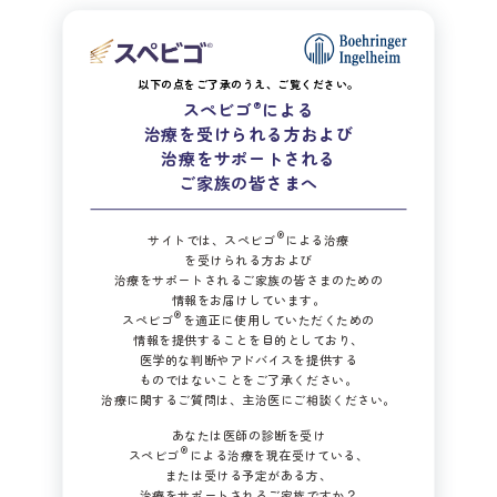
以下の点をご了承のうえ、ご覧ください。
膿疱性乾癬 症状日誌の
®
スペビゴ
による
ダウンロードはこちらから
治療を受けられる方および
治療をサポートされる
ご家族の皆さまへ
HOMEに戻る
®
サイトでは、スペビゴ
による治療
を受けられる方および
コンテンツTOPに戻る
治療をサポートされるご家族の皆さまのための
情報をお届けしています。
®
スペビゴ
を適正に使用していただくための
情報を提供することを目的としており、
医学的な判断やアドバイスを提供する
ものではないことをご了承ください。
治療に関するご質問は、主治医にご相談ください。
あなたは医師の診断を受け
®
スペビゴ
による治療を現在受けている、
または受ける予定がある方、
治療をサポートされるご家族ですか？